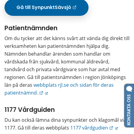
Gå till SynpunktSävsjö
Länk till annan w
Patientnämnden
Om du tycker att det känns svårt att vända dig direkt till 
verksamheten kan patientnämnden hjälpa dig.
Nämnden behandlar ärenden som handlar om 
vårdskada från sjukvård, kommunal äldrevård, 
tandvård och privata vårdgivare som har avtal med 
regionen. Gå till patientsnämnden i region Jönköpings 
län på deras 
webbplats rjl.se och sidan för deras 
Länk till annan webbplats.
patientnämnd.
KONTAKTA OSS
1177 Vårdguiden
Du kan också lämna dina synpunkter och klagomål via 
Länk till
1177. Gå till deras webbplats 
1177 vårdgudien