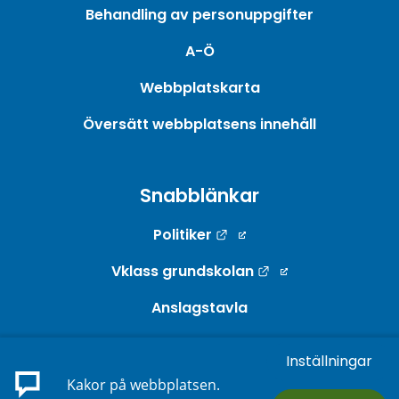
Behandling av personuppgifter
A-Ö
Webbplatskarta
Översätt webbplatsens innehåll
Snabblänkar
Länk till annan webbpla
Politiker
Länk till annan w
Vklass grundskolan
Anslagstavla
Webb-TV
Inställningar
Länk till annan webbp
E-tjänster
Kakor på webbplatsen.