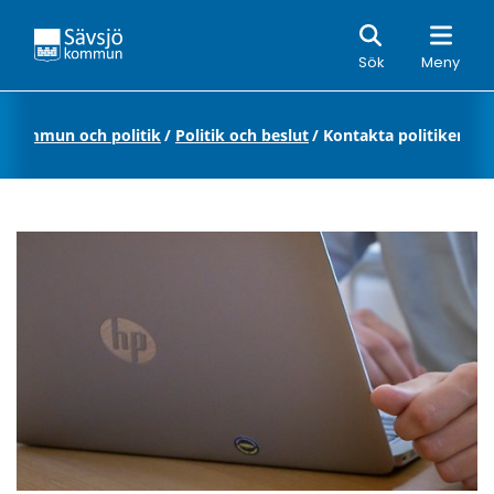
Sök
Sök
Meny
/
Kommun och politik
/
Politik och beslut
/
Kontakta politiker